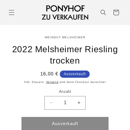
Warenkorb
WEINGUT MELSHEIMER
2022 Melsheimer Riesling
trocken
16,00 €
Ausverkauft
Inkl. Steuern.
Versand
wird beim Checkout berechnet
Anzahl
Ausverkauft