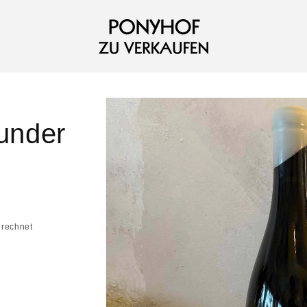
under
erechnet